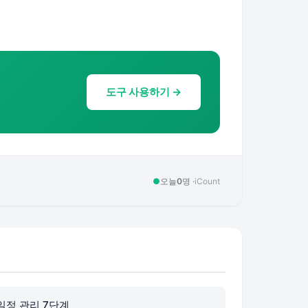
도구 사용하기 →
●
오늘
0
명 ·
iCount
일정 관리 7단계